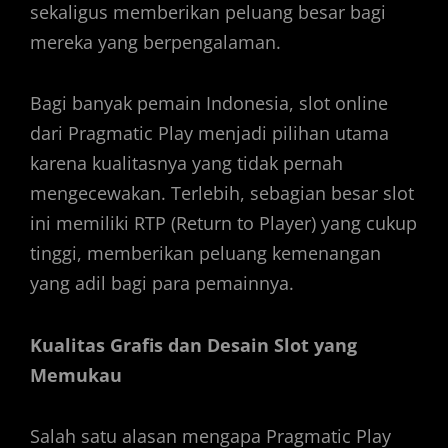
sekaligus memberikan peluang besar bagi
mereka yang berpengalaman.
Bagi banyak pemain Indonesia, slot online
dari Pragmatic Play menjadi pilihan utama
karena kualitasnya yang tidak pernah
mengecewakan. Terlebih, sebagian besar slot
ini memiliki RTP (Return to Player) yang cukup
tinggi, memberikan peluang kemenangan
yang adil bagi para pemainnya.
Kualitas Grafis dan Desain Slot yang
Memukau
Salah satu alasan mengapa Pragmatic Play