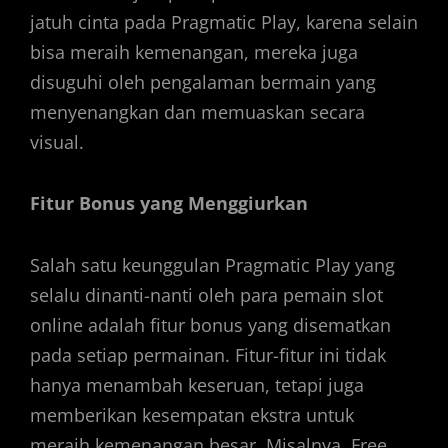
jatuh cinta pada Pragmatic Play, karena selain
bisa meraih kemenangan, mereka juga
disuguhi oleh pengalaman bermain yang
menyenangkan dan memuaskan secara
visual.
Fitur Bonus yang Menggiurkan
Salah satu keunggulan Pragmatic Play yang
selalu dinanti-nanti oleh para pemain slot
online adalah fitur bonus yang disematkan
pada setiap permainan. Fitur-fitur ini tidak
hanya menambah keseruan, tetapi juga
memberikan kesempatan ekstra untuk
meraih kemenangan besar. Misalnya, Free