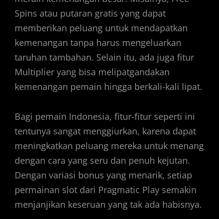
Spins atau putaran gratis yang dapat
memberikan peluang untuk mendapatkan
kemenangan tanpa harus mengeluarkan
taruhan tambahan. Selain itu, ada juga fitur
Multiplier yang bisa melipatgandakan
kemenangan pemain hingga berkali-kali lipat.
Bagi pemain Indonesia, fitur-fitur seperti ini
tentunya sangat menggiurkan, karena dapat
meningkatkan peluang mereka untuk menang
dengan cara yang seru dan penuh kejutan.
Dengan variasi bonus yang menarik, setiap
permainan slot dari Pragmatic Play semakin
menjanjikan keseruan yang tak ada habisnya.