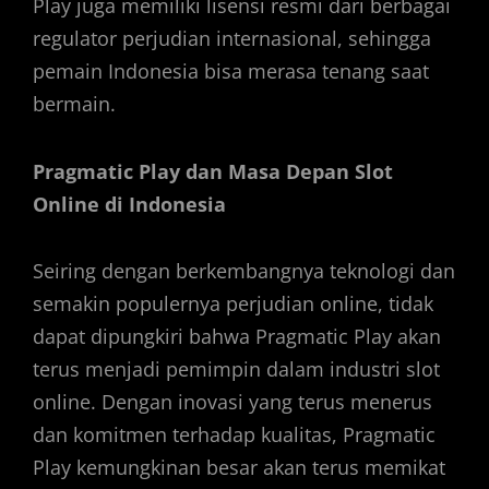
Play juga memiliki lisensi resmi dari berbagai
regulator perjudian internasional, sehingga
pemain Indonesia bisa merasa tenang saat
bermain.
Pragmatic Play dan Masa Depan Slot
Online di Indonesia
Seiring dengan berkembangnya teknologi dan
semakin populernya perjudian online, tidak
dapat dipungkiri bahwa Pragmatic Play akan
terus menjadi pemimpin dalam industri slot
online. Dengan inovasi yang terus menerus
dan komitmen terhadap kualitas, Pragmatic
Play kemungkinan besar akan terus memikat