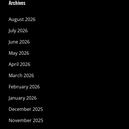
Archives
August 2026
July 2026
June 2026
May 2026
April 2026
March 2026
February 2026
January 2026
December 2025
November 2025