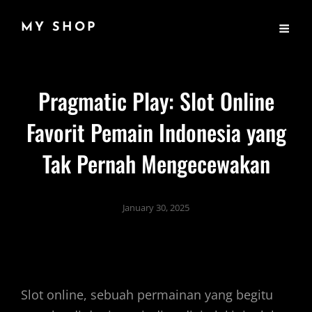
MY SHOP
Pragmatic Play: Slot Online
Favorit Pemain Indonesia yang
Tak Pernah Mengecewakan
January 30, 2025
Slot online, sebuah permainan yang begitu