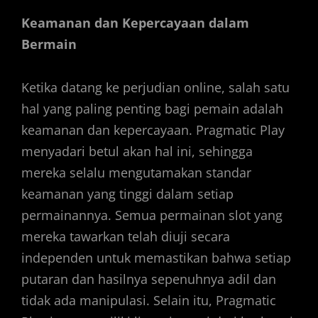
Keamanan dan Kepercayaan dalam
Bermain
Ketika datang ke perjudian online, salah satu
hal yang paling penting bagi pemain adalah
keamanan dan kepercayaan. Pragmatic Play
menyadari betul akan hal ini, sehingga
mereka selalu mengutamakan standar
keamanan yang tinggi dalam setiap
permainannya. Semua permainan slot yang
mereka tawarkan telah diuji secara
independen untuk memastikan bahwa setiap
putaran dan hasilnya sepenuhnya adil dan
tidak ada manipulasi. Selain itu, Pragmatic