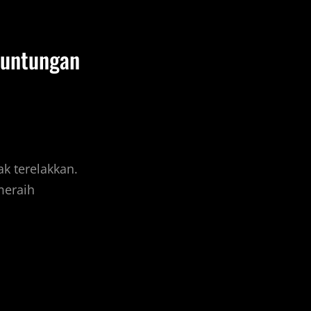
euntungan
ak terelakkan.
meraih