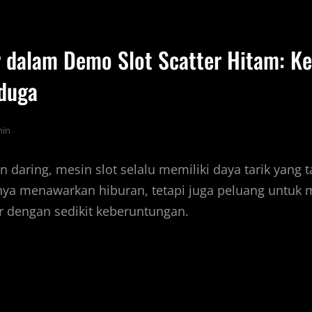
ENGELOLA
ANKROLL
AAT
er dalam Demo Slot Scatter Hitam: K
ERMAIN
rduga
LOT
ACOR
in
ARI
I
 daring, mesin slot selalu memiliki daya tarik yang t
anya menawarkan hiburan, tetapi juga peluang untuk 
 dengan sedikit keberuntungan.
ITUR
CATTER
ALAM
EMO