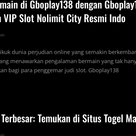
main di Gboplay138 dengan Gboplay
LOT
 VIP Slot Nolimit City Resmi Indo
CATTER
ITAM:
EUNTUNGAN
in
ANG
AK
ikuk dunia perjudian online yang semakin berkemban
ERDUGA
yang menawarkan pengalaman bermain yang tak hany
n bagi para penggemar judi slot. Gboplay138
ANDUAN
ERMAIN
BOPLAY138
 Terbesar: Temukan di Situs Togel M
ENGAN
BOPLAY138
in