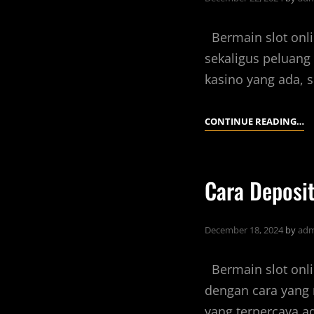
SP
A
Bermain slot onli
VI
sekaligus peluan
S
kasino yang ada, s
N
CI
S
CONTINUE READING…
R
J
I
T
T
Cara Deposit
DI
SI
December 18, 2024
by
adm
T
M
Bermain slot onli
dengan cara yang 
yang terpercaya a