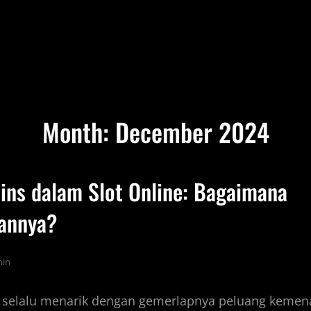
Month:
December 2024
pins dalam Slot Online: Bagaimana
annya?
in
e selalu menarik dengan gemerlapnya peluang keme