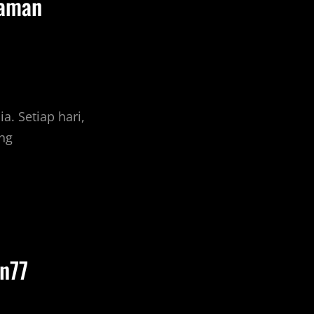
laman
a. Setiap hari,
ang
in77