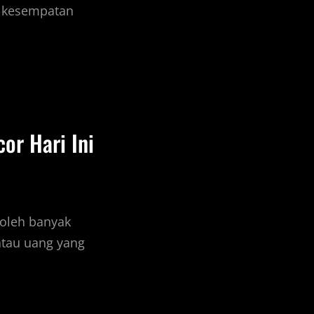
a, kesempatan
or Hari Ini
n oleh banyak
atau uang yang