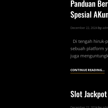
Panduan Ber
S
Spesial AKun
S
H
K
December 22, 2024
by
adm
Y
T
Di tengah hiruk-p
T
sebuah platform 
juga menguntungka
P
CONTINUE READING…
B
DI
G
Slot Jackpot
D
G
December 22, 2024
by
adm
~