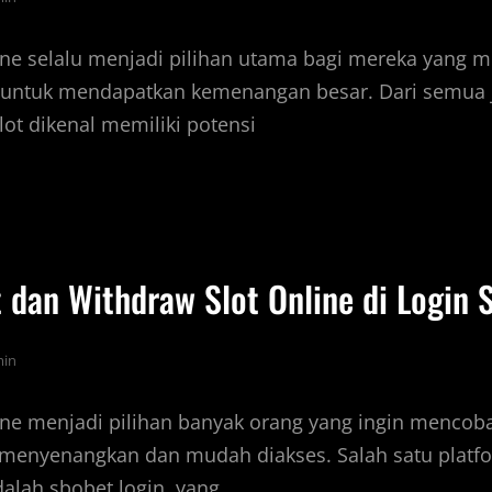
ESIAL
KUN
ne selalu menjadi pilihan utama bagi mereka yang m
P
g untuk mendapatkan kemenangan besar. Dari semua 
LOT
lot dikenal memiliki potensi
OLIMIT
TY
LOT
ESMI
ACKPOT
NDO
ERBESAR:
EMUKAN
 dan Withdraw Slot Online di Login
TUS
in
OGEL
ACAU
ne menjadi pilihan banyak orang yang ingin mencob
menyenangkan dan mudah diakses. Salah satu platfo
dalah sbobet login, yang