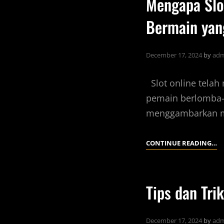
Mengapa Slo
P
Bermain ya
T
U
P
December 17, 2024
by
adm
S
I
Slot online telah 
pemain berlomba-lo
menggambarkan m
M
CONTINUE READING…
S
G
H
Tips dan Tr
IN
M
December 17, 2024
by
adm
P