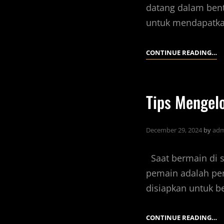
datang dalam bentu
untuk mendapatkan
F
CONTINUE READING…
FR
SP
D
Tips Mengelo
S
O
December 29, 2024
by
adm
B
M
Saat bermain di sl
pemain adalah pen
disiapkan untuk b
TI
CONTINUE READING…