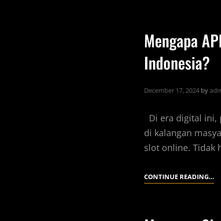
D
S
M
Mengapa APK 
D
Indonesia?
P
D
H
December 17, 2024
by
adm
G
Di era digital ini
di kalangan masya
slot online. Tidak
M
CONTINUE READING…
A
S
JA