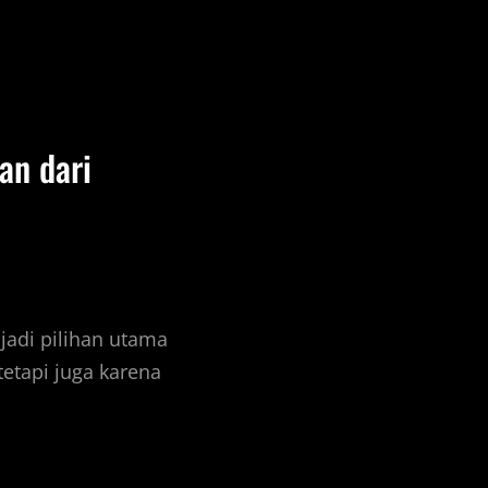
an dari
jadi pilihan utama
etapi juga karena