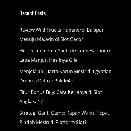
Recent Posts
Review Wild Trucks Habanero: Balapan
Menuju Maxwin di Slot Gacor
Eksperimen Pola Aneh di Game Habanero
Laba Manjur, Hasilnya Gila
Menjelajahi Harta Karun Mesir di Egyptian
Dreams Deluxe Pakde4d
Fitur Bonus Buy: Cara Kerjanya di Slot
Angkasa17
Strategi Ganti Game: Kapan Waktu Tepat
Pindah Mesin di Platform Slot?