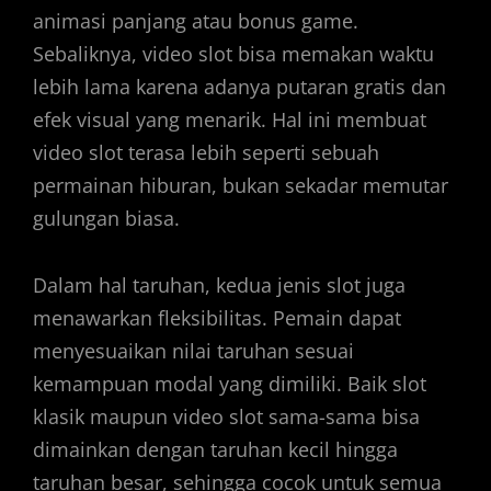
animasi panjang atau bonus game.
Sebaliknya, video slot bisa memakan waktu
lebih lama karena adanya putaran gratis dan
efek visual yang menarik. Hal ini membuat
video slot terasa lebih seperti sebuah
permainan hiburan, bukan sekadar memutar
gulungan biasa.
Dalam hal taruhan, kedua jenis slot juga
menawarkan fleksibilitas. Pemain dapat
menyesuaikan nilai taruhan sesuai
kemampuan modal yang dimiliki. Baik slot
klasik maupun video slot sama-sama bisa
dimainkan dengan taruhan kecil hingga
taruhan besar, sehingga cocok untuk semua