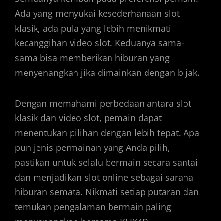
Ada yang menyukai kesederhanaan slot
klasik, ada pula yang lebih menikmati
kecanggihan video slot. Keduanya sama-
sama bisa memberikan hiburan yang
menyenangkan jika dimainkan dengan bijak.
Dengan memahami perbedaan antara slot
klasik dan video slot, pemain dapat
menentukan pilihan dengan lebih tepat. Apa
pun jenis permainan yang Anda pilih,
pastikan untuk selalu bermain secara santai
dan menjadikan slot online sebagai sarana
hiburan semata. Nikmati setiap putaran dan
temukan pengalaman bermain paling