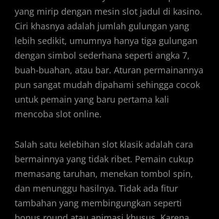
yang mirip dengan mesin slot jadul di kasino.
Ciri khasnya adalah jumlah gulungan yang
lebih sedikit, umumnya hanya tiga gulungan
dengan simbol sederhana seperti angka 7,
buah-buahan, atau bar. Aturan permainannya
pun sangat mudah dipahami sehingga cocok
untuk pemain yang baru pertama kali
mencoba slot online.
Salah satu kelebihan slot klasik adalah cara
bermainnya yang tidak ribet. Pemain cukup
memasang taruhan, menekan tombol spin,
dan menunggu hasilnya. Tidak ada fitur
tambahan yang membingungkan seperti
bonus round atau animasi khusus. Karena