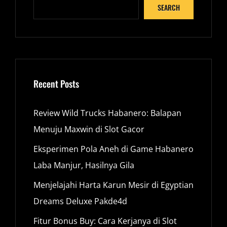
SEARCH
Recent Posts
Review Wild Trucks Habanero: Balapan
Menuju Maxwin di Slot Gacor
Eksperimen Pola Aneh di Game Habanero
Laba Manjur, Hasilnya Gila
Menjelajahi Harta Karun Mesir di Egyptian
Dreams Deluxe Pakde4d
Fitur Bonus Buy: Cara Kerjanya di Slot