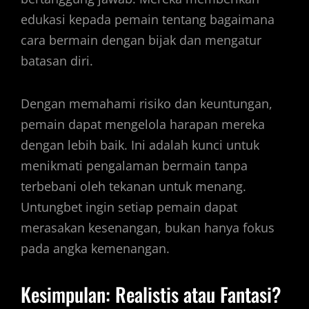
edukasi kepada pemain tentang bagaimana
cara bermain dengan bijak dan mengatur
batasan diri.
Dengan memahami risiko dan keuntungan,
pemain dapat mengelola harapan mereka
dengan lebih baik. Ini adalah kunci untuk
menikmati pengalaman bermain tanpa
terbebani oleh tekanan untuk menang.
Untungbet ingin setiap pemain dapat
merasakan kesenangan, bukan hanya fokus
pada angka kemenangan.
Kesimpulan: Realistis atau Fantasi?