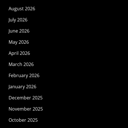
August 2026
July 2026
June 2026
May 2026
April 2026
March 2026
February 2026
January 2026
December 2025
November 2025
October 2025