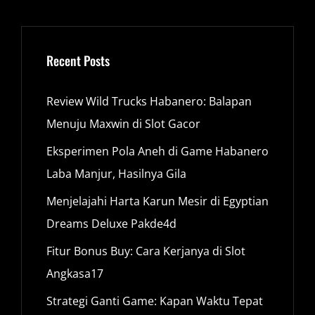
Recent Posts
Review Wild Trucks Habanero: Balapan
Menuju Maxwin di Slot Gacor
Eksperimen Pola Aneh di Game Habanero
Laba Manjur, Hasilnya Gila
Menjelajahi Harta Karun Mesir di Egyptian
Dreams Deluxe Pakde4d
Fitur Bonus Buy: Cara Kerjanya di Slot
Angkasa17
Strategi Ganti Game: Kapan Waktu Tepat