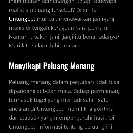
ingin meraih kemenangan, tetapi seberapa
realistis peluang tersebut? Di sinilah
Untungbet
muncul, menawarkan janji-janji
manis di tengah keraguan para pemain.
Namun, apakah janji-janji itu benar adanya?
Mari kita selami lebih dalam.
Menyikapi Peluang Menang
Peluang menang dalam perjudian tidak bisa
dipandang sebelah mata. Setiap permainan,
termasuk togel yang menjadi salah satu
andalan di Untungbet, memiliki algoritma
dan statistik yang mempengaruhi hasil. Di
Untungbet, informasi tentang peluang ini