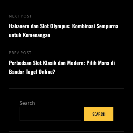
Post
NEXT POST
Next
navigation
Habanero dan Slot Olympus: Kombinasi Sempurna
Post
untuk Kemenangan
PREV POST
Previous
Perbedaan Slot Klasik dan Modern: Pilih Mana di
Post
Bandar Togel Online?
Search
SEARCH