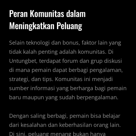
Peran Komunitas dalam
Meningkatkan Peluang
Selain teknologi dan bonus, faktor lain yang
tidak kalah penting adalah komunitas. Di
Untungbet, terdapat forum dan grup diskusi
di mana pemain dapat berbagi pengalaman,
strategi, dan tips. Komunitas ini menjadi
sumber informasi yang berharga bagi pemain
baru maupun yang sudah berpengalaman.
Dengan saling berbagi, pemain bisa belajar
dari kesalahan dan keberhasilan orang lain.
Di sini, peluang menang bukan hanya