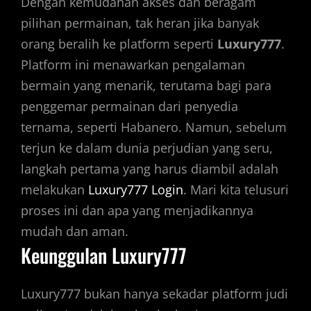
Dengan kemudahan akses dan beragam
pilihan permainan, tak heran jika banyak
orang beralih ke platform seperti
Luxury777
.
Platform ini menawarkan pengalaman
bermain yang menarik, terutama bagi para
penggemar permainan dari penyedia
ternama, seperti Habanero. Namun, sebelum
terjun ke dalam dunia perjudian yang seru,
langkah pertama yang harus diambil adalah
melakukan
Luxury777 Login
. Mari kita telusuri
proses ini dan apa yang menjadikannya
mudah dan aman.
Keunggulan Luxury777
Luxury777 bukan hanya sekadar platform judi