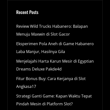
Recent Posts
Review Wild Trucks Habanero: Balapan
Menuju Maxwin di Slot Gacor
Eksperimen Pola Aneh di Game Habanero
Laba Manjur, Hasilnya Gila
Menjelajahi Harta Karun Mesir di Egyptian
Dreams Deluxe Pakde4d
Fitur Bonus Buy: Cara Kerjanya di Slot
Angkasa17
Strategi Ganti Game: Kapan Waktu Tepat
Pindah Mesin di Platform Slot?