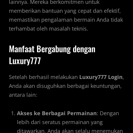
lainnya. Mereka berkomitmen untuk
memberikan bantuan yang cepat dan efektif,
memastikan pengalaman bermain Anda tidak
terhambat oleh masalah teknis.
Manfaat Bergabung dengan
Luxury777
Setelah berhasil melakukan
Luxury777 Login
,
Anda akan disuguhkan berbagai keuntungan,
antara lain:
Akses ke Berbagai Permainan
: Dengan
lebih dari seratus permainan yang
ditawarkan, Anda akan selalu menemukan