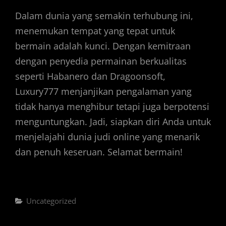
Dalam dunia yang semakin terhubung ini,
menemukan tempat yang tepat untuk
bermain adalah kunci. Dengan kemitraan
dengan penyedia permainan berkualitas
seperti Habanero dan Dragoonsoft,
Luxury777 menjanjikan pengalaman yang
tidak hanya menghibur tetapi juga berpotensi
menguntungkan. Jadi, siapkan diri Anda untuk
menjelajahi dunia judi online yang menarik
dan penuh keseruan. Selamat bermain!
Categories
Uncategorized