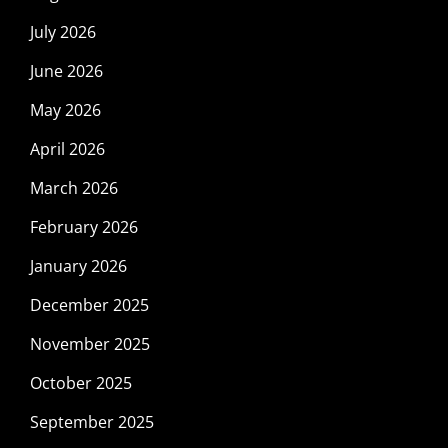
July 2026
June 2026
May 2026
April 2026
March 2026
February 2026
January 2026
December 2025
November 2025
October 2025
September 2025