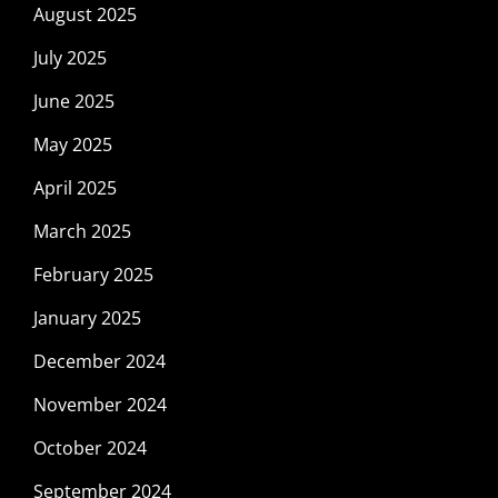
August 2025
July 2025
June 2025
May 2025
April 2025
March 2025
February 2025
January 2025
December 2024
November 2024
October 2024
September 2024