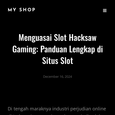
MY SHOP
Menguasai Slot Hacksaw
Gaming: Panduan Lengkap di
Situs Slot
December 16, 2024
Di tengah maraknya industri perjudian online