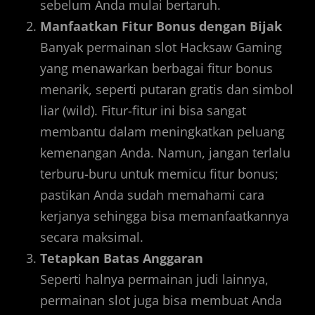
sebelum Anda mulai bertaruh.
Manfaatkan Fitur Bonus dengan Bijak
Banyak permainan slot Hacksaw Gaming
yang menawarkan berbagai fitur bonus
menarik, seperti putaran gratis dan simbol
liar (wild). Fitur-fitur ini bisa sangat
membantu dalam meningkatkan peluang
kemenangan Anda. Namun, jangan terlalu
terburu-buru untuk memicu fitur bonus;
pastikan Anda sudah memahami cara
kerjanya sehingga bisa memanfaatkannya
secara maksimal.
Tetapkan Batas Anggaran
Seperti halnya permainan judi lainnya,
permainan slot juga bisa membuat Anda