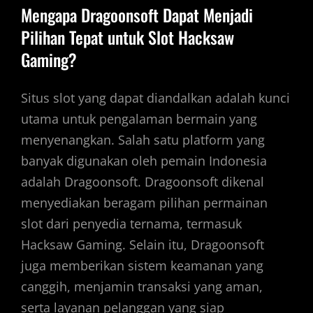
Mengapa Dragoonsoft Dapat Menjadi
Pilihan Tepat untuk Slot Hacksaw
Gaming?
Situs slot yang dapat diandalkan adalah kunci
utama untuk pengalaman bermain yang
menyenangkan. Salah satu platform yang
banyak digunakan oleh pemain Indonesia
adalah Dragoonsoft. Dragoonsoft dikenal
menyediakan beragam pilihan permainan
slot dari penyedia ternama, termasuk
Hacksaw Gaming. Selain itu, Dragoonsoft
juga memberikan sistem keamanan yang
canggih, menjamin transaksi yang aman,
serta layanan pelanggan yang siap