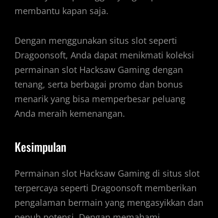
membantu kapan saja.
Dengan menggunakan situs slot seperti
Dragoonsoft, Anda dapat menikmati koleksi
permainan slot Hacksaw Gaming dengan
tenang, serta berbagai promo dan bonus
menarik yang bisa memperbesar peluang
Anda meraih kemenangan.
Kesimpulan
Permainan slot Hacksaw Gaming di situs slot
terpercaya seperti Dragoonsoft memberikan
pengalaman bermain yang mengasyikkan dan
penuh potensi. Dengan memahami