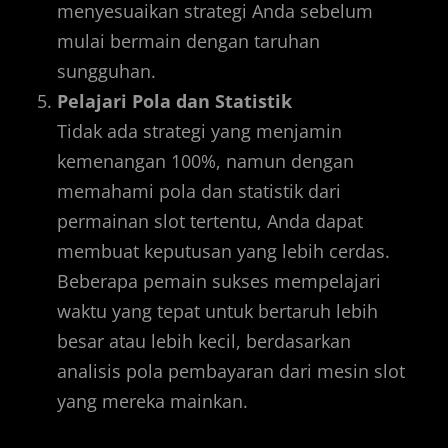
menyesuaikan strategi Anda sebelum
mulai bermain dengan taruhan
sungguhan.
Pelajari Pola dan Statistik
Tidak ada strategi yang menjamin
kemenangan 100%, namun dengan
memahami pola dan statistik dari
permainan slot tertentu, Anda dapat
membuat keputusan yang lebih cerdas.
Beberapa pemain sukses mempelajari
waktu yang tepat untuk bertaruh lebih
besar atau lebih kecil, berdasarkan
analisis pola pembayaran dari mesin slot
yang mereka mainkan.