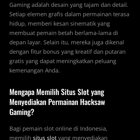
Gaming adalah desain yang tajam dan detail.
Setiap elemen grafis dalam permainan terasa
hidup, memberi kesan sinematik yang
membuat pemain betah berlama-lama di
depan layar. Selain itu, mereka juga dikenal
dengan fitur bonus yang kreatif dan putaran
gratis yang dapat meningkatkan peluang
kemenangan Anda.
Mengapa Memilih Situs Slot yang
Menyediakan Permainan Hacksaw
Gaming?
Bagi pemain slot online di Indonesia,
memilih
situs slot
yang menyediakan