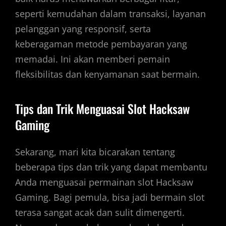
seperti kemudahan dalam transaksi, layanan
pelanggan yang responsif, serta
keberagaman metode pembayaran yang
memadai. Ini akan memberi pemain
fleksibilitas dan kenyamanan saat bermain.
Tips dan Trik Menguasai Slot Hacksaw
Gaming
Sekarang, mari kita bicarakan tentang
beberapa tips dan trik yang dapat membantu
Anda menguasai permainan slot Hacksaw
Gaming. Bagi pemula, bisa jadi bermain slot
terasa sangat acak dan sulit dimengerti.