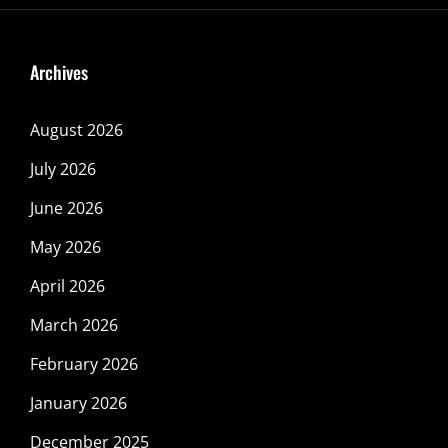
Archives
August 2026
July 2026
June 2026
May 2026
April 2026
March 2026
February 2026
January 2026
December 2025