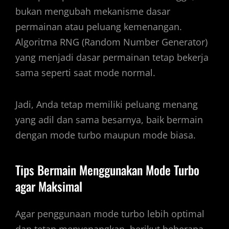
bukan mengubah mekanisme dasar
permainan atau peluang kemenangan.
Algoritma RNG (Random Number Generator)
yang menjadi dasar permainan tetap bekerja
sama seperti saat mode normal.
Jadi, Anda tetap memiliki peluang menang
yang adil dan sama besarnya, baik bermain
dengan mode turbo maupun mode biasa.
Tips Bermain Menggunakan Mode Turbo
agar Maksimal
Agar penggunaan mode turbo lebih optimal