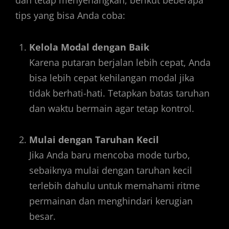
dan tetap menyenangkan, berikut beberapa
tips yang bisa Anda coba:
Kelola Modal dengan Baik
Karena putaran berjalan lebih cepat, Anda
bisa lebih cepat kehilangan modal jika
tidak berhati-hati. Tetapkan batas taruhan
dan waktu bermain agar tetap kontrol.
Mulai dengan Taruhan Kecil
Jika Anda baru mencoba mode turbo,
sebaiknya mulai dengan taruhan kecil
terlebih dahulu untuk memahami ritme
permainan dan menghindari kerugian
besar.