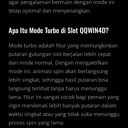
agar pengalaman bermain dengan mode ini
tetap optimal dan menyenangkan.
Apa Itu Mode Turbo di Slot QQWIN4D?
Mode turbo adalah fitur yang memungkinkan
putaran gulungan slot berjalan lebih cepat
dari mode normal. Dengan mengaktifkan
mode ini, animasi spin akan berlangsung
lebih singkat, sehingga hasil putaran bisa
langsung terlihat tanpa harus menunggu
lama. Fitur ini sangat cocok bagi pemain yang
ingin menikmati lebih banyak putaran dalam
waktu singkat atau yang tidak suka menunggu
proses spin yang lama.