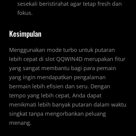
sesekali beristirahat agar tetap fresh dan
fokus.
Kesimpulan
Menggunakan mode turbo untuk putaran
lebih cepat di slot QQWIN4D merupakan fitur
yang sangat membantu bagi para pemain
yang ingin mendapatkan pengalaman
bermain lebih efisien dan seru. Dengan
tempo yang lebih cepat, Anda dapat
menikmati lebih banyak putaran dalam waktu
singkat tanpa mengorbankan peluang
menang.