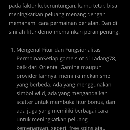
pada faktor keberuntungan, kamu tetap bisa
meningkatkan peluang menang dengan
memahami cara permainan berjalan. Dan di
sinilah fitur demo memainkan peran penting.
Mengenal Fitur dan Fungsionalitas
PermainanSetiap game slot di Ladang78,
baik dari Oriental Gaming maupun
provider lainnya, memiliki mekanisme
yang berbeda. Ada yang menggunakan
simbol wild, ada yang mengandalkan
scatter untuk membuka fitur bonus, dan
ada juga yang memiliki berbagai cara
untuk meningkatkan peluang
kemenangan, seperti free spins atau