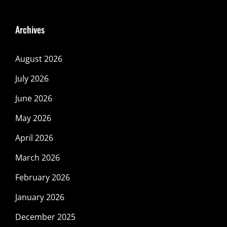
Archives
August 2026
July 2026
June 2026
May 2026
April 2026
March 2026
February 2026
January 2026
December 2025