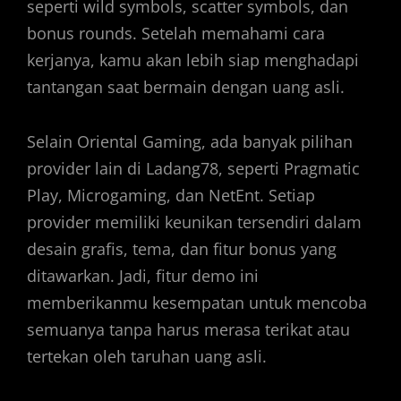
seperti wild symbols, scatter symbols, dan
bonus rounds. Setelah memahami cara
kerjanya, kamu akan lebih siap menghadapi
tantangan saat bermain dengan uang asli.
Selain Oriental Gaming, ada banyak pilihan
provider lain di Ladang78, seperti Pragmatic
Play, Microgaming, dan NetEnt. Setiap
provider memiliki keunikan tersendiri dalam
desain grafis, tema, dan fitur bonus yang
ditawarkan. Jadi, fitur demo ini
memberikanmu kesempatan untuk mencoba
semuanya tanpa harus merasa terikat atau
tertekan oleh taruhan uang asli.