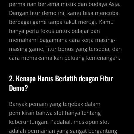
permainan bertema mistik dan budaya Asia.
Dengan fitur demo ini, kamu bisa mencoba
berbagai game tanpa takut merugi. Kamu
hanya perlu fokus untuk belajar dan
memahami bagaimana cara kerja masing-
masing game, fitur bonus yang tersedia, dan
cara memaksimalkan peluang kemenangan.
2. Kenapa Harus Berlatih dengan Fitur
Demo?
Banyak pemain yang terjebak dalam
pemikiran bahwa slot hanya tentang
keberuntungan. Padahal, meskipun slot
adalah permainan yang sangat bergantung