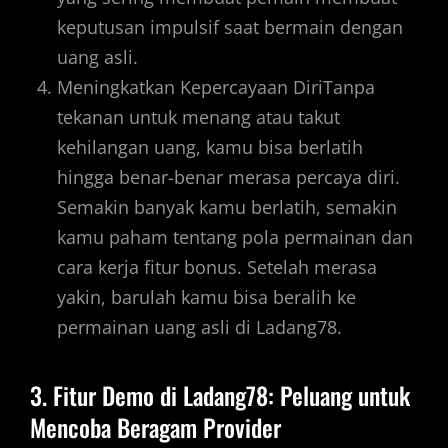
keputusan impulsif saat bermain dengan
uang asli.
Meningkatkan Kepercayaan DiriTanpa
tekanan untuk menang atau takut
kehilangan uang, kamu bisa berlatih
hingga benar-benar merasa percaya diri.
Semakin banyak kamu berlatih, semakin
kamu paham tentang pola permainan dan
cara kerja fitur bonus. Setelah merasa
yakin, barulah kamu bisa beralih ke
permainan uang asli di Ladang78.
3. Fitur Demo di Ladang78: Peluang untuk
Mencoba Beragam Provider