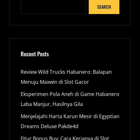
SEARCH
Recent Posts
Review Wild Trucks Habanero: Balapan
Menuju Maxwin di Slot Gacor
Eksperimen Pola Aneh di Game Habanero
Laba Manjur, Hasilnya Gila
Menjelajahi Harta Karun Mesir di Egyptian
Dreams Deluxe Pakde4d
Fitur Bonus Buy: Cara Kerjanya di Slot