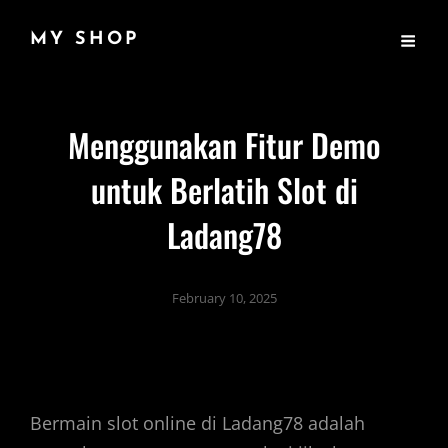
MY SHOP
Menggunakan Fitur Demo
untuk Berlatih Slot di
Ladang78
February 10, 2025
Bermain slot online di Ladang78 adalah