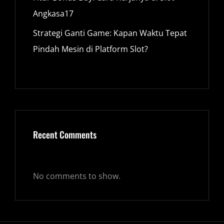
Angkasa17
Strategi Ganti Game: Kapan Waktu Tepat
Pindah Mesin di Platform Slot?
Recent Comments
No comments to show.