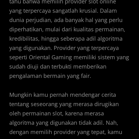
tahu bahwa memilih provider slot online
yang terpercaya sangatlah krusial. Dalam
dunia perjudian, ada banyak hal yang perlu
diperhatikan, mulai dari kualitas permainan,
kredibilitas, hingga seberapa adil algoritma
yang digunakan. Provider yang terpercaya
seperti Oriental Gaming memiliki sistem yang
sudah diuji dan terbukti memberikan
pengalaman bermain yang fair.
Mungkin kamu pernah mendengar cerita
tentang seseorang yang merasa dirugikan
oleh permainan slot, karena merasa
algoritma yang digunakan tidak adil. Nah,
dengan memilih provider yang tepat, kamu