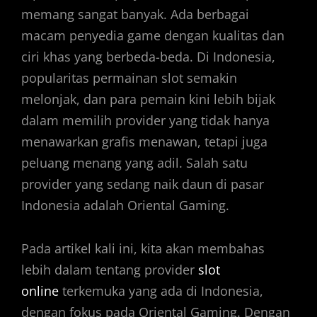
memang sangat banyak. Ada berbagai
macam penyedia game dengan kualitas dan
ciri khas yang berbeda-beda. Di Indonesia,
popularitas permainan slot semakin
melonjak, dan para pemain kini lebih bijak
dalam memilih provider yang tidak hanya
menawarkan grafis menawan, tetapi juga
peluang menang yang adil. Salah satu
provider yang sedang naik daun di pasar
Indonesia adalah Oriental Gaming.
Pada artikel kali ini, kita akan membahas
lebih dalam tentang provider
slot
online
terkemuka yang ada di Indonesia,
dengan fokus pada Oriental Gaming. Dengan