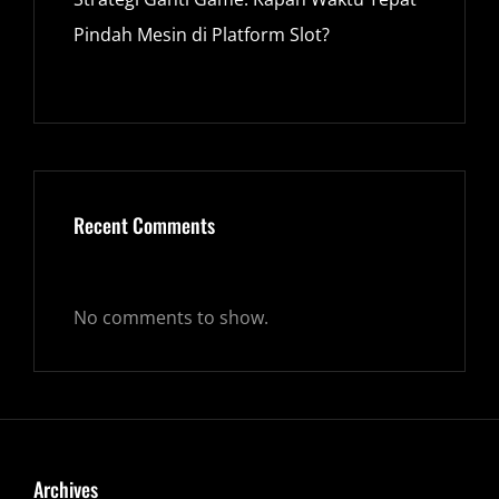
Pindah Mesin di Platform Slot?
Recent Comments
No comments to show.
Archives