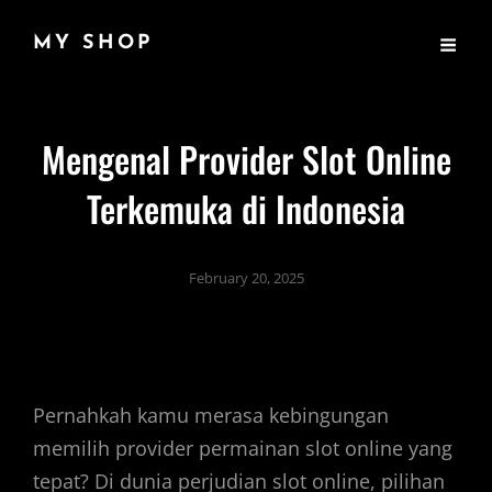
MY SHOP
Mengenal Provider Slot Online
Terkemuka di Indonesia
February 20, 2025
Pernahkah kamu merasa kebingungan
memilih provider permainan slot online yang
tepat? Di dunia perjudian slot online, pilihan