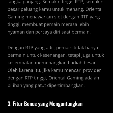
jangka panjang. Semakin tinggi RTP, semakin
besar peluang kamu untuk menang. Oriental
Gaming menawarkan slot dengan RTP yang
tinggi, membuat pemain merasa lebih
nyaman dan percaya diri saat bermain.
Dengan RTP yang adil, pemain tidak hanya
bermain untuk kesenangan, tetapi juga untuk
kesempatan memenangkan hadiah besar.
Oleh karena itu, jika kamu mencari provider
dengan RTP tinggi, Oriental Gaming adalah
pilihan yang patut dipertimbangkan.
3. Fitur Bonus yang Menguntungkan