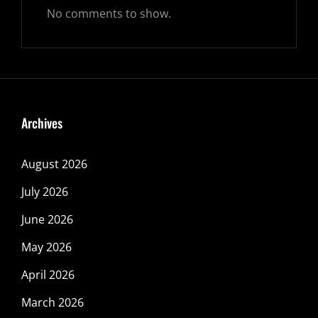
No comments to show.
Archives
August 2026
July 2026
June 2026
May 2026
April 2026
March 2026