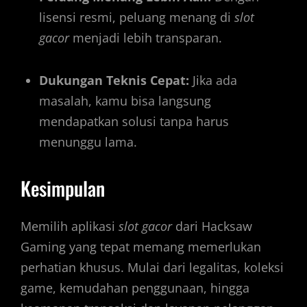
lisensi resmi, peluang menang di
slot
gacor
menjadi lebih transparan.
Dukungan Teknis Cepat:
Jika ada
masalah, kamu bisa langsung
mendapatkan solusi tanpa harus
menunggu lama.
Kesimpulan
Memilih aplikasi
slot gacor
dari Hacksaw
Gaming yang tepat memang memerlukan
perhatian khusus. Mulai dari legalitas, koleksi
game, kemudahan penggunaan, hingga