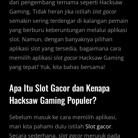
dari pengembang ternama seperti Hacksaw
Gaming. Tidak heran jika istilah
slot gacor
semakin sering terdengar di kalangan pemain
yang berburu keberuntungan melalui aplikasi
slot. Namun, dengan banyaknya pilihan
aplikasi slot yang tersedia, bagaimana cara
memilih aplikasi
slot gacor
Hacksaw Gaming
yang tepat? Yuk, kita bahas bersama!
Apa Itu Slot Gacor dan Kenapa
Hacksaw Gaming Populer?
Sebelum masuk ke cara memilih aplikasi,
mari kita pahami dulu istilah
Slot gacor
.
Secara sederhana,
slot gacor
merujuk pada