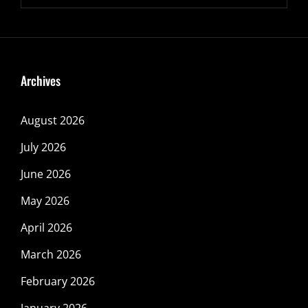
Archives
August 2026
July 2026
June 2026
May 2026
April 2026
March 2026
February 2026