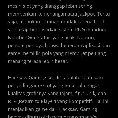
mesin slot yang dianggap lebih sering
memberikan kemenangan atau jackpot. Tentu
saja, ini bukan jaminan mutlak karena hasil
slot tetap berdasarkan sistem RNG (Random
Number Generator) yang acak. Namun,
pemain percaya bahwa beberapa aplikasi dan
game memiliki pola yang membuat peluang
menang terasa lebih besar.
Hacksaw Gaming sendiri adalah salah satu
penyedia game slot yang terkenal dengan
kualitas grafisnya yang tajam, fitur unik, dan
RTP (Return to Player) yang kompetitif. Hal ini
menjadikan game dari Hacksaw Gaming
banyak diburu oleh para penggemar
slot