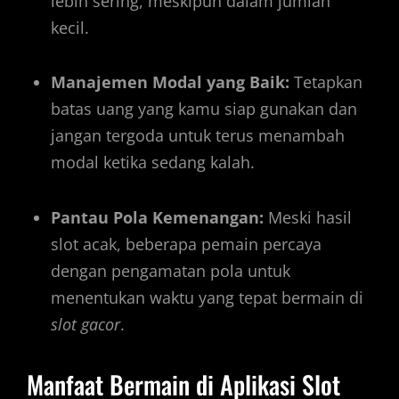
lebih sering, meskipun dalam jumlah
kecil.
Manajemen Modal yang Baik:
Tetapkan
batas uang yang kamu siap gunakan dan
jangan tergoda untuk terus menambah
modal ketika sedang kalah.
Pantau Pola Kemenangan:
Meski hasil
slot acak, beberapa pemain percaya
dengan pengamatan pola untuk
menentukan waktu yang tepat bermain di
slot gacor
.
Manfaat Bermain di Aplikasi Slot