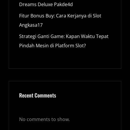
Dreams Deluxe Pakde4d
Fitur Bonus Buy: Cara Kerjanya di Slot
Angkasa17
Strategi Ganti Game: Kapan Waktu Tepat
Pindah Mesin di Platform Slot?
Recent Comments
No comments to show.