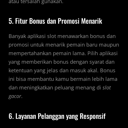
atau tersalah gunakan.
5. Fitur Bonus dan Promosi Menarik
Banyak aplikasi slot menawarkan bonus dan
promosi untuk menarik pemain baru maupun
mempertahankan pemain lama. Pilih aplikasi
yang memberikan bonus dengan syarat dan
ketentuan yang jelas dan masuk akal. Bonus
ini bisa membantu kamu bermain lebih lama
dan meningkatkan peluang menang di
slot
gacor
.
6. Layanan Pelanggan yang Responsif