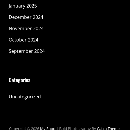
January 2025
December 2024
November 2024
October 2024
September 2024
Categories
Uncategorized
Copyright © 2026
My Shop
|
Bold Photography By
Catch Themes