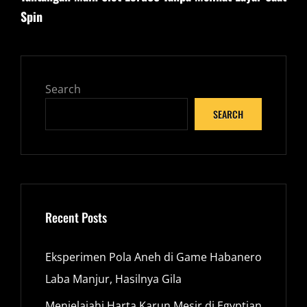
Spin
Search
SEARCH
Recent Posts
Eksperimen Pola Aneh di Game Habanero
Laba Manjur, Hasilnya Gila
Menjelajahi Harta Karun Mesir di Egyptian