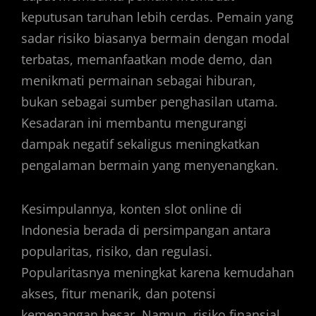
keputusan taruhan lebih cerdas. Pemain yang
sadar risiko biasanya bermain dengan modal
terbatas, memanfaatkan mode demo, dan
menikmati permainan sebagai hiburan,
bukan sebagai sumber penghasilan utama.
Kesadaran ini membantu mengurangi
dampak negatif sekaligus meningkatkan
pengalaman bermain yang menyenangkan.
Kesimpulannya, konten slot online di
Indonesia berada di persimpangan antara
popularitas, risiko, dan regulasi.
Popularitasnya meningkat karena kemudahan
akses, fitur menarik, dan potensi
kemenangan besar. Namun, risiko finansial,