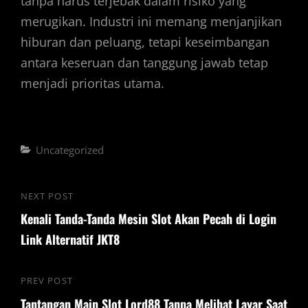
tanpa harus terjebak dalam risiko yang
merugikan. Industri ini memang menjanjikan
hiburan dan peluang, tetapi keseimbangan
antara keseruan dan tanggung jawab tetap
menjadi prioritas utama.
Categories
Uncategorized
Post
NEXT POST
Next
navigation
Kenali Tanda-Tanda Mesin Slot Akan Pecah di Login
Post
Link Alternatif JKT8
PREV POST
Previous
Tantangan Main Slot Lord88 Tanpa Melihat Layar Saat
Post