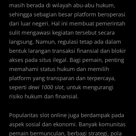
masih berada di wilayah abu-abu hukum,
sehingga sebagian besar platform beroperasi
dari luar negeri. Hal ini membuat pemerintah
sulit mengawasi kegiatan tersebut secara
langsung. Namun, regulasi tetap ada dalam
bentuk larangan transaksi finansial dan blokir
akses pada situs ilegal. Bagi pemain, penting
memahami status hukum dan memilih
platform yang transparan dan terpercaya,
seperti
dewi 1000 slot
, untuk mengurangi
risiko hukum dan finansial.
Popularitas slot online juga berdampak pada
aspek sosial dan ekonomi. Banyak komunitas
pemain bermunculan, berbagi strategi, pola