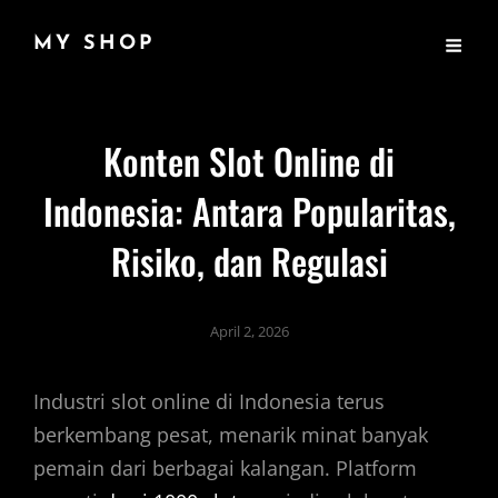
MY SHOP
Konten Slot Online di
Indonesia: Antara Popularitas,
Risiko, dan Regulasi
April 2, 2026
Industri slot online di Indonesia terus
berkembang pesat, menarik minat banyak
pemain dari berbagai kalangan. Platform