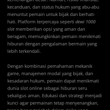
kecanduan, dan status hukum yang abu-abu
menuntut pemain untuk bijak dan berhati-
hati. Platform terpercaya seperti
dewi 1000
slot
memberikan opsi yang aman dan
beragam, memungkinkan pemain menikmati
hiburan dengan pengalaman bermain yang
lebih terkendali.
Dengan kombinasi pemahaman mekanik
game, manajemen modal yang bijak, dan
kesadaran hukum, pemain dapat menikmati
dunia slot online sebagai hiburan seru
sekaligus aman. Edukasi dan strategi menjadi
kunci agar permainan tetap menyenangkan,