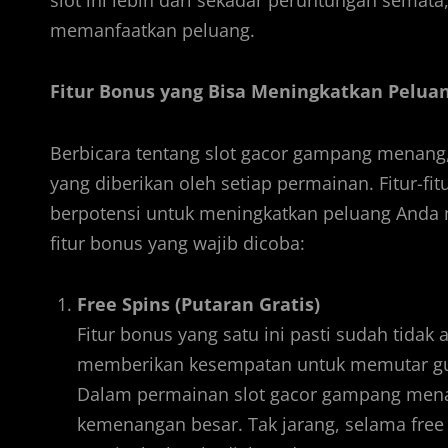
memanfaatkan peluang.
Fitur Bonus yang Bisa Meningkatkan Peluan
Berbicara tentang slot gacor gampang menang, 
yang diberikan oleh setiap permainan. Fitur-fit
berpotensi untuk meningkatkan peluang Anda 
fitur bonus yang wajib dicoba:
Free Spins (Putaran Gratis)
Fitur bonus yang satu ini pasti sudah tidak 
memberikan kesempatan untuk memutar gu
Dalam permainan slot gacor gampang menang
kemenangan besar. Tak jarang, selama free