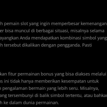
 oleh pemain slot yang ingin memperbesar kemenangan
ier bisa muncul di berbagai situasi, misalnya selama
. Bayangkan Anda mendapatkan kombinasi simbol yang
tersebut dikalikan dengan pengganda. Pasti
kan fitur permainan bonus yang bisa diakses melalui
us ini tidak hanya memberikan kesempatan untuk
 pengalaman bermain yang lebih seru. Misalnya,
ng tersembunyi di balik simbol tertentu, atau bahka
h ke dalam dunia permainan.