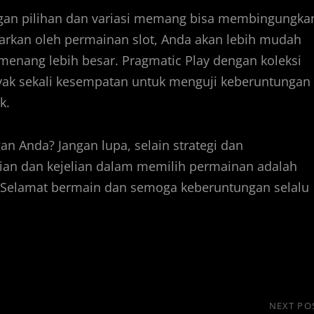
gan pilihan dan variasi memang bisa membingungka
arkan oleh permainan slot, Anda akan lebih mudah
nang lebih besar. Pragmatic Play dengan koleksi
k sekali kesempatan untuk menguji keberuntungan
k.
 Anda? Jangan lupa, selain strategi dan
nian dan kejelian dalam memilih permainan adalah
 Selamat bermain dan semoga keberuntungan selalu
NEXT PO