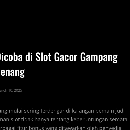
Dicoba di Slot Gacor Gampang
enang
rch 10, 2025
g mulai sering terdengar di kalangan pemain judi
inan slot tidak hanya tentang keberuntungan semata,
bagai fitur bonus yang ditawarkan oleh penyedia