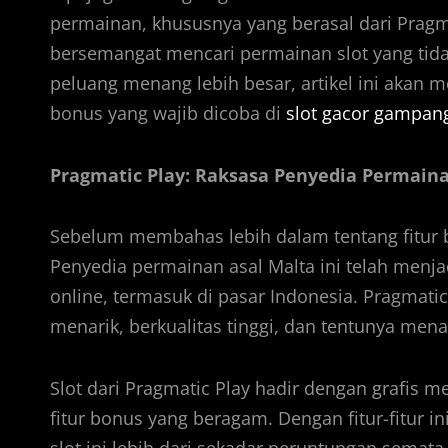
permainan, khususnya yang berasal dari Pragm
bersemangat mencari permainan slot yang tid
peluang menang lebih besar, artikel ini akan 
bonus yang wajib dicoba di
slot gacor gampa
Pragmatic Play: Raksasa Penyedia Permainan
Sebelum membahas lebih dalam tentang fitur bo
Penyedia permainan asal Malta ini telah menjad
online, termasuk di pasar Indonesia. Pragmati
menarik, berkualitas tinggi, dan tentunya m
Slot dari Pragmatic Play hadir dengan grafis me
fitur bonus yang beragam. Dengan fitur-fitur
slot ini lebih dari sekadar peruntungan semata,