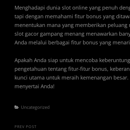
Menghadapi dunia slot online yang penuh den
tapi dengan memahami fitur bonus yang ditaw
menentukan mana yang memberikan peluang me
slot gacor gampang menang menawarkan banya
Anda melalui berbagai fitur bonus yang menari
Apakah Anda siap untuk mencoba keberuntungan
pengetahuan tentang fitur-fitur bonus, kebera
kunci utama untuk meraih kemenangan besar.
menyertai Anda!
Categories
Uncategorized
Post
PREV POST
Previous