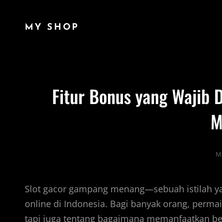
MY SHOP
Fitur Bonus yang Wajib 
M
Ma
Slot gacor gampang menang—sebuah istilah yan
online di Indonesia. Bagi banyak orang, perma
tapi juga tentang bagaimana memanfaatkan ber