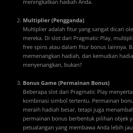
meningkatkan hadiah Anda.
Multiplier (Pengganda)
Multiplier adalah fitur yang sangat dicari
mereka. Di slot dari Pragmatic Play, multipl
free spins atau dalam fitur bonus lainnya
memenangkan hadiah, dan kemudian hadiah 
menyenangkan, bukan?
Bonus Game (Permainan Bonus)
Beberapa slot dari Pragmatic Play menyerta
kombinasi simbol tertentu. Permainan bon
meraih hadiah besar, tetapi juga menambah
permainan bonus berbentuk pilihan objek ya
petualangan yang membawa Anda lebih jau