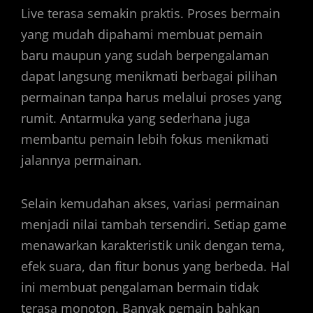
Live terasa semakin praktis. Proses bermain
yang mudah dipahami membuat pemain
baru maupun yang sudah berpengalaman
dapat langsung menikmati berbagai pilihan
permainan tanpa harus melalui proses yang
rumit. Antarmuka yang sederhana juga
membantu pemain lebih fokus menikmati
jalannya permainan.
Selain kemudahan akses, variasi permainan
menjadi nilai tambah tersendiri. Setiap game
menawarkan karakteristik unik dengan tema,
efek suara, dan fitur bonus yang berbeda. Hal
ini membuat pengalaman bermain tidak
terasa monoton. Banyak pemain bahkan