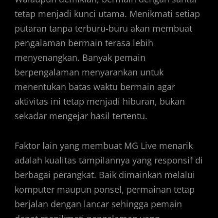
tetap menjadi kunci utama. Menikmati setiap
putaran tanpa terburu-buru akan membuat
pengalaman bermain terasa lebih
menyenangkan. Banyak pemain
berpengalaman menyarankan untuk
menentukan batas waktu bermain agar
aktivitas ini tetap menjadi hiburan, bukan
sekadar mengejar hasil tertentu.
Faktor lain yang membuat MG Live menarik
adalah kualitas tampilannya yang responsif di
berbagai perangkat. Baik dimainkan melalui
komputer maupun ponsel, permainan tetap
berjalan dengan lancar sehingga pemain