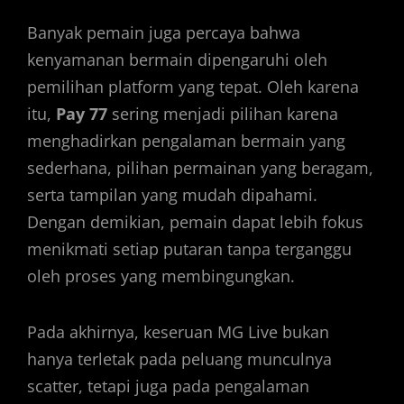
Banyak pemain juga percaya bahwa
kenyamanan bermain dipengaruhi oleh
pemilihan platform yang tepat. Oleh karena
itu,
Pay 77
sering menjadi pilihan karena
menghadirkan pengalaman bermain yang
sederhana, pilihan permainan yang beragam,
serta tampilan yang mudah dipahami.
Dengan demikian, pemain dapat lebih fokus
menikmati setiap putaran tanpa terganggu
oleh proses yang membingungkan.
Pada akhirnya, keseruan MG Live bukan
hanya terletak pada peluang munculnya
scatter, tetapi juga pada pengalaman