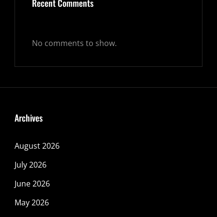
Recent Comments
No comments to show.
Archives
August 2026
July 2026
June 2026
May 2026