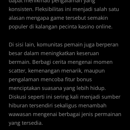
dapat menikmati pengalaman yang
konsisten. Fleksibilitas ini menjadi salah satu
alasan mengapa game tersebut semakin
populer di kalangan pecinta kasino online.
Di sisi lain, komunitas pemain juga berperan
besar dalam meningkatkan keseruan
bermain. Berbagi cerita mengenai momen
scatter, kemenangan menarik, maupun
pengalaman mencoba fitur bonus
menciptakan suasana yang lebih hidup.
Diskusi seperti ini sering kali menjadi sumber
hiburan tersendiri sekaligus menambah
wawasan mengenai berbagai jenis permainan
yang tersedia.