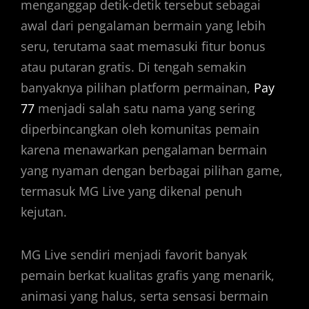
menganggap detik-detik tersebut sebagai
awal dari pengalaman bermain yang lebih
seru, terutama saat memasuki fitur bonus
atau putaran gratis. Di tengah semakin
banyaknya pilihan platform permainan,
Pay
77
menjadi salah satu nama yang sering
diperbincangkan oleh komunitas pemain
karena menawarkan pengalaman bermain
yang nyaman dengan berbagai pilihan game,
termasuk MG Live yang dikenal penuh
kejutan.
MG Live sendiri menjadi favorit banyak
pemain berkat kualitas grafis yang menarik,
animasi yang halus, serta sensasi bermain