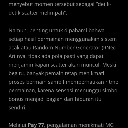
menyebut momen tersebut sebagai “detik-
detik scatter melimpah”.
Namun, penting untuk dipahami bahwa
setiap hasil permainan menggunakan sistem
acak atau Random Number Generator (RNG).
Artinya, tidak ada pola pasti yang dapat
menjamin kapan scatter akan muncul. Meski
begitu, banyak pemain tetap menikmati
proses bermain sambil memperhatikan ritme
permainan, karena sensasi menunggu simbol
bonus menjadi bagian dari hiburan itu
sendiri.
Melalui
Pay 77
, pengalaman menikmati MG