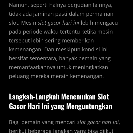
Namun, seperti halnya perjudian lainnya,
tidak ada jaminan pasti dalam permainan
slot. Mesin
slot gacor hari ini
lebih mengacu
pada periode waktu tertentu ketika mesin
tersebut lebih sering memberikan
kemenangan. Dan meskipun kondisi ini
bersifat sementara, banyak pemain yang
memanfaatkannya untuk meningkatkan
peluang mereka meraih kemenangan.
Langkah-Langkah Menemukan Slot
Gacor Hari Ini yang Menguntungkan
Bagi pemain yang mencari
slot gacor hari ini
,
berikut beberapa langkah yang bisa diikuti