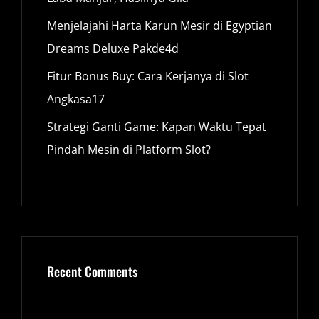
Menjelajahi Harta Karun Mesir di Egyptian
Dreams Deluxe Pakde4d
Fitur Bonus Buy: Cara Kerjanya di Slot
Angkasa17
Strategi Ganti Game: Kapan Waktu Tepat
Pindah Mesin di Platform Slot?
Recent Comments