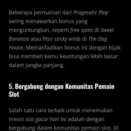
Beberapa permainan dari
Pragmatic Play
sering menawarkan bonus yang
menguntungkan, seperti
free spins
di
Sweet
Bonanza
atau fitur
sticky wilds
di
The Dog
House
. Memanfaatkan bonus ini dengan bijak
bisa memberi kamu keuntungan lebih besar
dalam jangka panjang.
5.
Bergabung dengan Komunitas Pemain
Slot
Salah satu cara terbaik untuk menemukan
mesin
slot gacor hari ini
adalah dengan
bergabung dalam komunitas pemain slot. Di