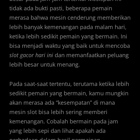
tidak ada bukti pasti, beberapa pemain
merasa bahwa mesin cenderung memberikan
lebih banyak kemenangan pada malam hari,
ketika lebih sedikit pemain yang bermain. Ini
bisa menjadi waktu yang baik untuk mencoba
slot gacor hari ini
dan memanfaatkan peluang
lebih besar untuk menang.
Pada saat-saat tertentu, terutama ketika lebih
sedikit pemain yang bermain, kamu mungkin
akan merasa ada “kesempatan” di mana
mesin slot bisa lebih sering memberi
kemenangan. Cobalah bermain pada jam
yang lebih sepi dan lihat apakah ada
perbedaan dalam hasil permainan.