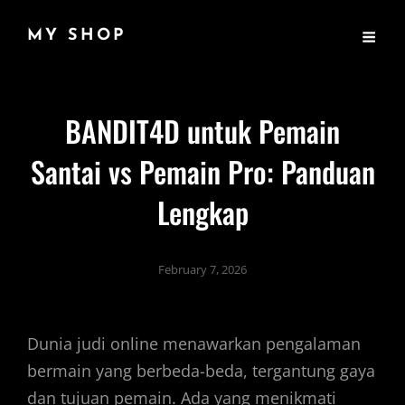
MY SHOP
BANDIT4D untuk Pemain
Santai vs Pemain Pro: Panduan
Lengkap
February 7, 2026
Dunia judi online menawarkan pengalaman
bermain yang berbeda-beda, tergantung gaya
dan tujuan pemain. Ada yang menikmati