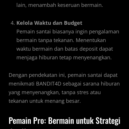
lain, menambah keseruan bermain.
Kelola Waktu dan Budget
Pemain santai biasanya ingin pengalaman
bermain tanpa tekanan. Menentukan
waktu bermain dan batas deposit dapat
menjaga hiburan tetap menyenangkan.
Dengan pendekatan ini, pemain santai dapat
menikmati BANDIT4D sebagai sarana hiburan
yang menyenangkan, tanpa stres atau
tekanan untuk menang besar.
Pemain Pro: Bermain untuk Strategi