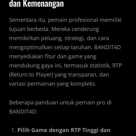
dan Kemenangan
Sementara itu, pemain profesional memiliki
tujuan berbeda. Mereka cenderung
memikirkan peluang, strategi, dan cara
mengoptimalkan setiap taruhan. BANDIT4D
menyediakan fitur dan game yang
mendukung gaya ini, termasuk statistik, RTP
(Return to Player) yang transparan, dan
variasi permainan yang kompleks.
Beberapa panduan untuk pemain pro di
BANDIT4D:
Pilih Game dengan RTP Tinggi dan