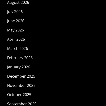
August 2026
July 2026
June 2026
May 2026
April 2026
March 2026
February 2026
January 2026
December 2025
November 2025
October 2025
September 2025