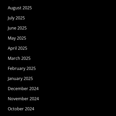
August 2025
July 2025
June 2025
May 2025
April 2025
March 2025
February 2025
January 2025
December 2024
November 2024
October 2024