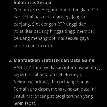
Volatilitas Sesuai
Pemain pro sering memperhitungkan RTP
dan volatilitas untuk strategi jangka
panjang. Slot dengan RTP tinggi dan
volatilitas sedang hingga tinggi memberi
peluang menang optimal sesuai gaya
permainan mereka.
Manfaatkan Statistik dan Data Game
BANDIT4D menyediakan informasi penting
seperti hasil putaran sebelumnya,
frekuensi jackpot, dan peluang bonus.
Pemain pro dapat menggunakan data ini
untuk merancang strategi taruhan yang
lebih tepat.